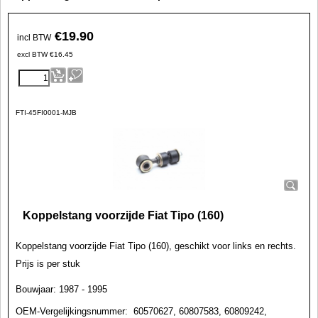
€
19.90
incl BTW
excl BTW
€
16.45
FTI-45FI0001-MJB
Koppelstang voorzijde Fiat Tipo (160)
Koppelstang
voorzijde Fiat Tipo (160), geschikt voor links en rechts.
Prijs is per stuk
Bouwjaar: 1987 - 1995
OEM-Vergelijkingsnummer:
60570627, 60807583, 60809242,