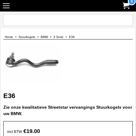
0
Home
>
Stuurkogels
>
BMW
>
3 Serie
>
E36
E36
Zie onze kwalitatieve Streetstar vervangings Stuurkogels voor
uw BMW.
€
19.00
incl BTW