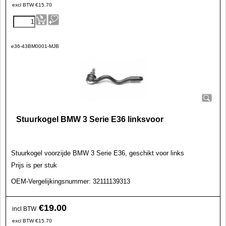
excl BTW
€
15.70
e36-43BM0001-MJB
Stuurkogel BMW 3 Serie E36 linksvoor
Stuurkogel
voorzijde BMW 3 Serie E36, geschikt voor links
Prijs is per stuk
OEM-Vergelijkingsnummer:
32111139313
€
19.00
incl BTW
excl BTW
€
15.70