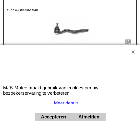
e36c-43BM0002-MJB
Stuurkogel BMW 3 Serie E36 Compact rechtsvoor
Stuurkogel
voorzijde BMW 3 Serie E36 Compact, geschikt voor
rechts
MJB-Motec maakt gebruik van cookies om uw
Prijs is per stuk
bezoekerservaring te verbeteren.
OEM-Vergelijkingsnummer: 32111139314
Meer details
© 2026 - MJB-Motec
Accepteren
Afmelden