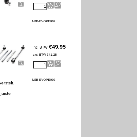
MJB-EVOPE002
€
49.95
incl BTW
excl BTW
€
41.28
MJB-EVOPE003
erstelt.
juiste