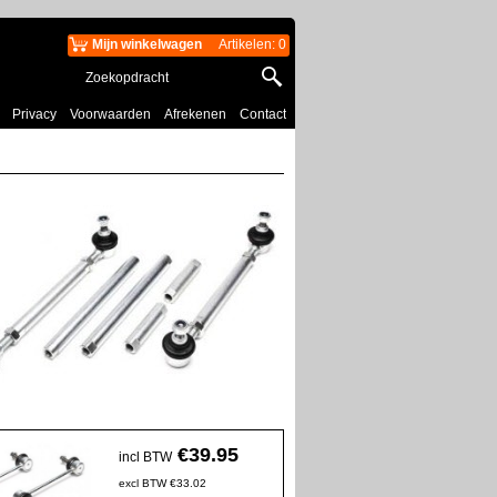
Mijn winkelwagen
Artikelen
:
0
Privacy
Voorwaarden
Afrekenen
Contact
€
39.95
incl BTW
excl BTW
€
33.02