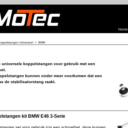
Home
oppelstangen Universeel
>
BMW
e universele koppelstangen voor gebruik met een
et.
ppelstangen kunnen onder meer voorkomen dat een
as de stabilisatorstang raakt.
lstangen kit BMW E46 3-Serie
stangen set voor gebruik icm een schroefset, deze kunnen