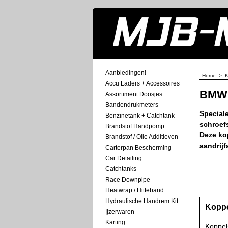
Aanbiedingen!
Home
>
K
Accu Laders + Accessoires
BMW
Assortiment Doosjes
Bandendrukmeters
Special
Benzinetank + Catchtank
schroefs
Brandstof Handpomp
Deze ko
Brandstof / Olie Additieven
aandrijf
Carterpan Bescherming
Car Detailing
Catchtanks
Race Downpipe
Heatwrap / Hitteband
Hydraulische Handrem Kit
Koppe
Ijzerwaren
Karting
Koppel