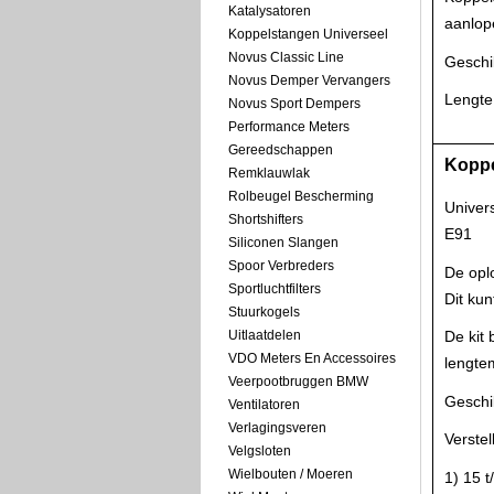
Katalysatoren
aanlop
Koppelstangen Universeel
Novus Classic Line
Geschi
Novus Demper Vervangers
Lengte
Novus Sport Dempers
Performance Meters
Gereedschappen
Koppe
Remklauwlak
Rolbeugel Bescherming
Univer
Shortshifters
E91
Siliconen Slangen
Spoor Verbreders
De oplo
Sportluchtfilters
Dit kun
Stuurkogels
Uitlaatdelen
De kit 
VDO Meters En Accessoires
lengtem
Veerpootbruggen BMW
Geschi
Ventilatoren
Verlagingsveren
Verste
Velgsloten
Wielbouten / Moeren
1) 15 