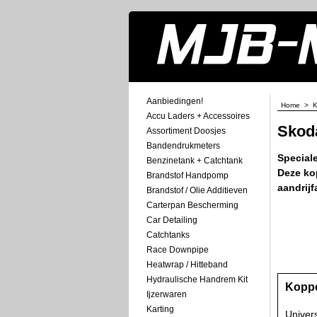
Aanbiedingen!
Home
>
K
Accu Laders + Accessoires
Skod
Assortiment Doosjes
Bandendrukmeters
Special
Benzinetank + Catchtank
Deze ko
Brandstof Handpomp
aandrijf
Brandstof / Olie Additieven
Carterpan Bescherming
Car Detailing
Catchtanks
Race Downpipe
Heatwrap / Hitteband
Hydraulische Handrem Kit
Koppe
Ijzerwaren
Karting
Univer