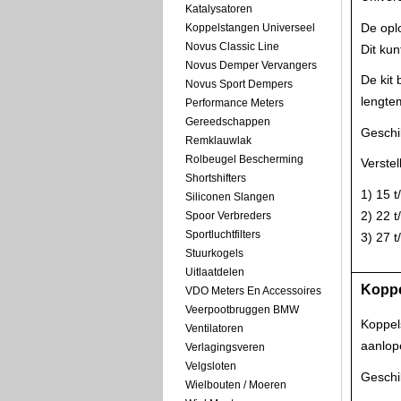
Katalysatoren
De oplo
Koppelstangen Universeel
Novus Classic Line
Dit kun
Novus Demper Vervangers
De kit 
Novus Sport Dempers
lengtem
Performance Meters
Gereedschappen
Geschi
Remklauwlak
Rolbeugel Bescherming
Verstel
Shortshifters
1) 15 
Siliconen Slangen
2) 22 
Spoor Verbreders
Sportluchtfilters
3) 27 
Stuurkogels
Uitlaatdelen
Koppe
VDO Meters En Accessoires
Veerpootbruggen BMW
Koppel
Ventilatoren
aanlop
Verlagingsveren
Velgsloten
Geschi
Wielbouten / Moeren