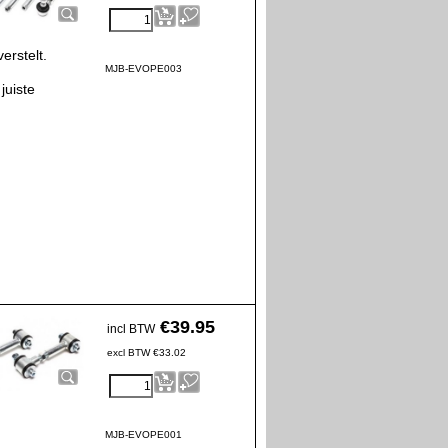
erstelt.
MJB-EVOPE003
juiste
€
39.95
incl BTW
excl BTW
€
33.02
MJB-EVOPE001