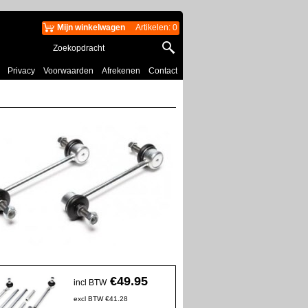
Mijn winkelwagen
Artikelen
:
0
Privacy
Voorwaarden
Afrekenen
Contact
€
49.95
incl BTW
excl BTW
€
41.28