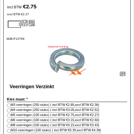
€
2.75
incl BTW
excl BTW
€
2.27
MJB-P13769
Veerringen Verzinkt
Kies maat:
*
M3 veerringen (250 stuks)
( incl BTW
€2.85
,
excl BTW
€2.36
)
M4 veerringen (250 stuks)
( incl BTW
€3.05
,
excl BTW
€2.52
)
M5 veerringen (100 stuks)
( incl BTW
€2.75
,
excl BTW
€2.27
)
M6 veerringen (100 stuks)
( incl BTW
€3.15
,
excl BTW
€2.60
)
M8 veerringen (100 stuks)
( incl BTW
€4.15
,
excl BTW
€3.43
)
M10 veerringen (100 stuks)
( incl BTW
€5.30
,
excl BTW
€4.38
)