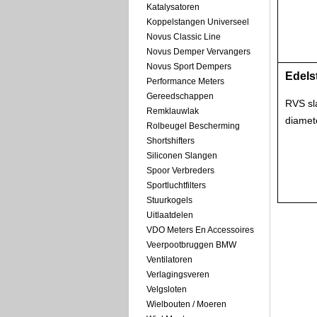
Katalysatoren
Koppelstangen Universeel
Novus Classic Line
Novus Demper Vervangers
Novus Sport Dempers
Edels
Performance Meters
Gereedschappen
RVS sl
Remklauwlak
diamet
Rolbeugel Bescherming
Shortshifters
Siliconen Slangen
Spoor Verbreders
Sportluchtfilters
Stuurkogels
Uitlaatdelen
VDO Meters En Accessoires
Veerpootbruggen BMW
Ventilatoren
Verlagingsveren
Velgsloten
Wielbouten / Moeren