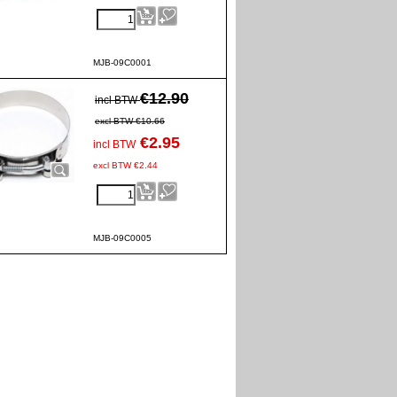
MJB-09C0001
€
12.90
incl BTW
excl BTW
€
10.66
€
2.95
incl BTW
excl BTW
€
2.44
MJB-09C0005