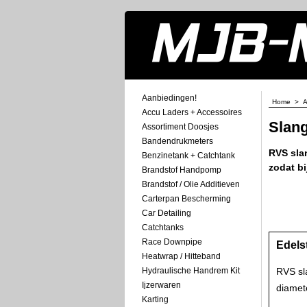
Aanbiedingen!
Home
>
A
Accu Laders + Accessoires
Slan
Assortiment Doosjes
Bandendrukmeters
RVS slan
Benzinetank + Catchtank
zodat b
Brandstof Handpomp
Brandstof / Olie Additieven
Carterpan Bescherming
Car Detailing
Catchtanks
Race Downpipe
Edels
Heatwrap / Hitteband
Hydraulische Handrem Kit
RVS sl
Ijzerwaren
diamet
Karting