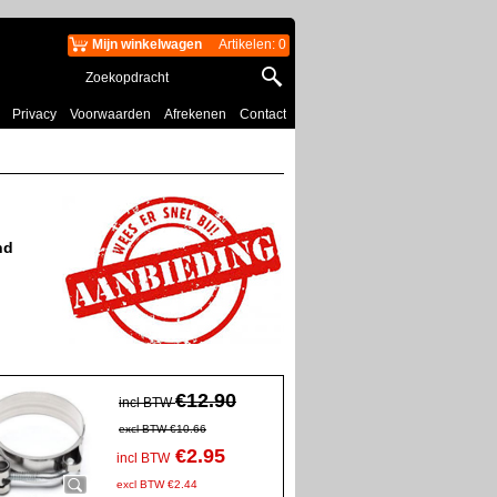
Mijn winkelwagen
Artikelen
:
0
Privacy
Voorwaarden
Afrekenen
Contact
nd
€
12.90
incl BTW
excl BTW
€
10.66
€
2.95
incl BTW
excl BTW
€
2.44