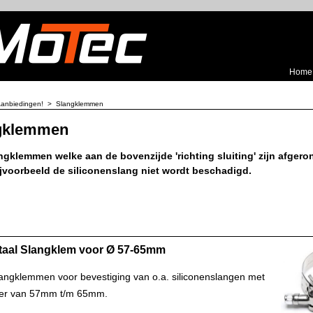
Home
anbiedingen!
>
Slangklemmen
gklemmen
gklemmen welke aan de bovenzijde 'richting sluiting' zijn afgero
ijvoorbeeld de siliconenslang niet wordt beschadigd.
taal Slangklem voor Ø 57-65mm
angklemmen voor bevestiging van o.a. siliconenslangen met
er van 57mm t/m 65mm.