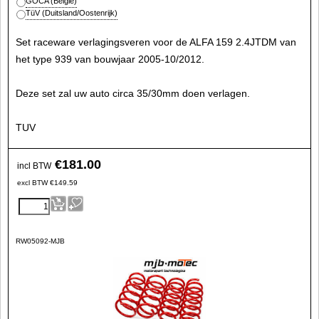
GOCA (Belgie)
TüV (Duitsland/Oostenrijk)
Set raceware verlagingsveren voor de ALFA 159 2.4JTDM van
het type 939 van bouwjaar 2005-10/2012.
Deze set zal uw auto circa 35/30mm doen verlagen.
TUV
€
181.00
incl BTW
excl BTW
€
149.59
RW05092-MJB