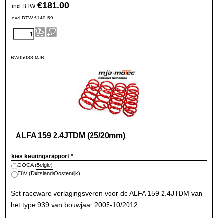
€
181.00
incl BTW
excl BTW
€
149.59
RW05088-MJB
ALFA 159 2.4JTDM (25/20mm)
kies keuringsrapport
*
GOCA (Belgie)
TüV (Duitsland/Oostenrijk)
Set raceware verlagingsveren voor de ALFA 159 2.4JTDM van
het type 939 van bouwjaar 2005-10/2012.