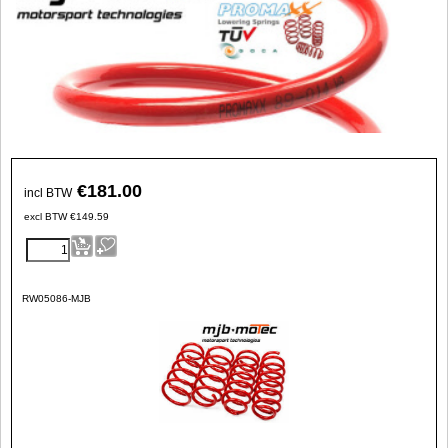
€
181.00
incl BTW
excl BTW
€
149.59
RW05086-MJB