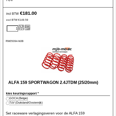
€
181.00
incl BTW
excl BTW
€
149.59
RW05094-MJB
ALFA 159 SPORTWAGON 2.4JTDM (25/20mm)
kies keuringsrapport
*
GOCA (Belgie)
TüV (Duitsland/Oostenrijk)
Set raceware verlagingsveren voor de ALFA 159