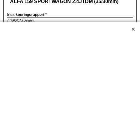
ALFA 159 SPORTWAGON 2.4JTDM (35/30mm)
kies keuringsrapport
*
GOCA (Belgie)
TüV (Duitsland/Oostenrijk)
Set raceware verlagingsveren voor de ALFA 159
SPORTWAGON 2.4JTDM van het type 939 van bouwjaar 2006-
01/2013.
Deze set zal uw auto circa 35/30 doen verlagen.
TUV
€
181.00
incl BTW
excl BTW
€
149.59
RW05098-MJB