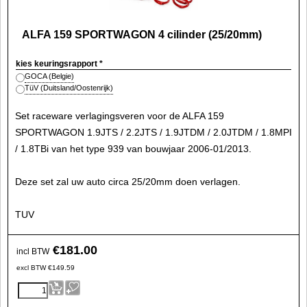
ALFA 159 SPORTWAGON 4 cilinder (25/20mm)
kies keuringsrapport
*
GOCA (Belgie)
TüV (Duitsland/Oostenrijk)
Set raceware verlagingsveren voor de ALFA 159
SPORTWAGON 1.9JTS / 2.2JTS / 1.9JTDM / 2.0JTDM / 1.8MPI
/ 1.8TBi van het type 939 van bouwjaar 2006-01/2013.
Deze set zal uw auto circa 25/20mm doen verlagen.
TUV
€
181.00
incl BTW
excl BTW
€
149.59