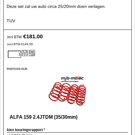
Deze set zal uw auto circa 25/20mm doen verlagen.
TUV
€
181.00
incl BTW
excl BTW
€
149.59
RW05089-MJB
ALFA 159 2.4JTDM (35/30mm)
kies keuringsrapport
*