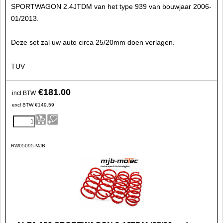
SPORTWAGON 2.4JTDM van het type 939 van bouwjaar 2006-
01/2013.
Deze set zal uw auto circa 25/20mm doen verlagen.
TUV
€
181.00
incl BTW
excl BTW
€
149.59
RW05095-MJB