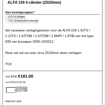
ALFA 159 4 cilinder (25/20mm)
kies keuringsrapport
*
GOCA (Belgie)
TüV (Duitsland/Oostenrijk)
Set raceware verlagingsveren voor de ALFA 159 1.9JTS /
2.2JTS / 1.9JTDM / 2.0JTDM / 1.8MPI / 1.8TBi van het type
939 van bouwjaar 2005-10/2012.
Deze set zal uw auto circa 25/20mm doen verlagen.
TUV
€
181.00
incl BTW
excl BTW
€
149.59
RW05087-MJB