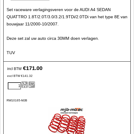
Set raceware verlagingsveren voor de AUDI A4 SEDAN
QUATTRO 1.8T/2.0T/3.0/3.2/1.9TDi/2.0TDi van het type 8E van
bouwjaar 11/2000-10/2007.
Deze set zal uw auto circa 30MM doen verlagen.
TUV
€
171.00
incl BTW
excl BTW
€
141.32
RW10165-MJB