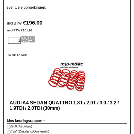
eventuele opmerkingen:
€
196.00
incl BTW
excl BTW
€
161.98
RW10146-MJB
AUDI A4 SEDAN QUATTRO 1.8T / 2.0T / 3.0 / 3.2 /
1.9TDi / 2.0TDi (30mm)
kies keuringsrapport
*
GOCA (Belgie)
TüV (Duitsland/Oostenrijk)