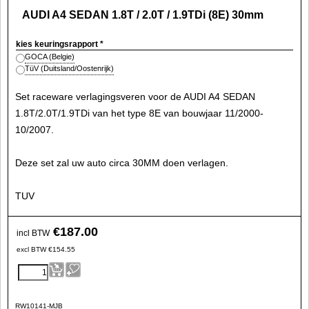
AUDI A4 SEDAN 1.8T / 2.0T / 1.9TDi (8E) 30mm
kies keuringsrapport
*
GOCA (Belgie)
TüV (Duitsland/Oostenrijk)
Set raceware verlagingsveren voor de AUDI A4 SEDAN
1.8T/2.0T/1.9TDi van het type 8E van bouwjaar 11/2000-
10/2007.
Deze set zal uw auto circa 30MM doen verlagen.
TUV
€
187.00
incl BTW
excl BTW
€
154.55
RW10141-MJB