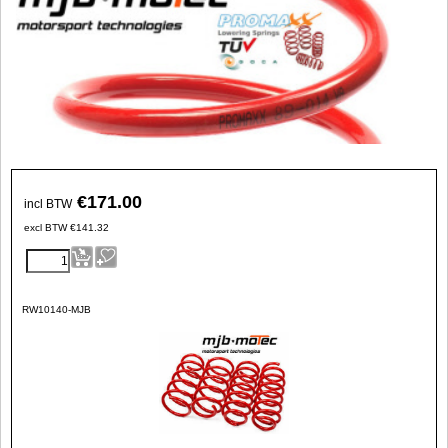
€
171.00
incl BTW
excl BTW
€
141.32
RW10140-MJB