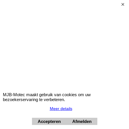
11/2000-10/2007.
Deze set zal uw auto circa 30/20mm doen verlagen.
TUV
€
207.50
incl BTW
excl BTW
€
171.49
RW10214-MJB
MJB-Motec maakt gebruik van cookies om uw
bezoekerservaring te verbeteren.
Meer details
AUDI A4 SEDAN 3.0 V6TDi (8E) 30mm
Accepteren
Afmelden