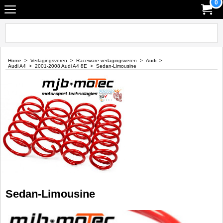
0
Home
>
Verlagingsveren
>
Raceware verlagingsveren
>
Audi
>
Audi A4
>
2001-2008 Audi A4 8E
>
Sedan-Limousine
Sedan-Limousine