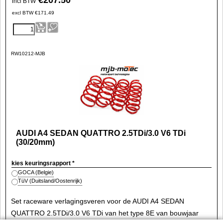
€
207.50
incl BTW
excl BTW
€
171.49
RW10212-MJB
AUDI A4 SEDAN QUATTRO 2.5TDi/3.0 V6 TDi
(30/20mm)
kies keuringsrapport
*
GOCA (Belgie)
TüV (Duitsland/Oostenrijk)
Set raceware verlagingsveren voor de AUDI A4 SEDAN
QUATTRO 2.5TDi/3.0 V6 TDi van het type 8E van bouwjaar