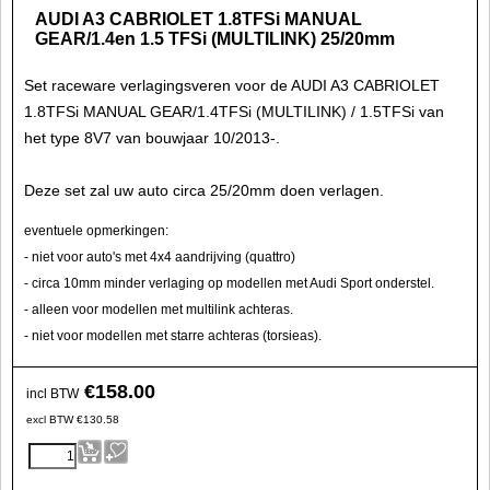
AUDI A3 CABRIOLET 1.8TFSi MANUAL
GEAR/1.4en 1.5 TFSi (MULTILINK) 25/20mm
Set raceware verlagingsveren voor de AUDI A3 CABRIOLET
1.8TFSi MANUAL GEAR/1.4TFSi (MULTILINK) / 1.5TFSi van
het type 8V7 van bouwjaar 10/2013-.
Deze set zal uw auto circa 25/20mm doen verlagen.
eventuele opmerkingen:
- niet voor auto's met 4x4 aandrijving (quattro)
- circa 10mm minder verlaging op modellen met Audi Sport onderstel.
- alleen voor modellen met multilink achteras.
- niet voor modellen met starre achteras (torsieas).
€
158.00
incl BTW
excl BTW
€
130.58