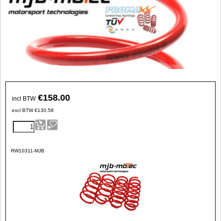
€
158.00
incl BTW
excl BTW
€
130.58
RW10311-MJB