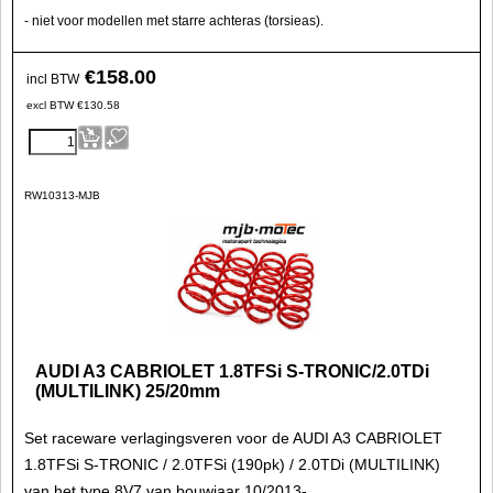
- niet voor modellen met starre achteras (torsieas).
€
158.00
incl BTW
excl BTW
€
130.58
RW10313-MJB
AUDI A3 CABRIOLET 1.8TFSi S-TRONIC/2.0TDi
(MULTILINK) 25/20mm
Set raceware verlagingsveren voor de AUDI A3 CABRIOLET
1.8TFSi S-TRONIC / 2.0TFSi (190pk) / 2.0TDi (MULTILINK)
van het type 8V7 van bouwjaar 10/2013-.