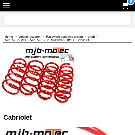
0
Home
>
Verlagingsveren
>
Raceware verlagingsveren
>
Audi
>
Audi A3
>
2012- Audi A3 8V
>
Multilink A3 8V
>
Cabriolet
Cabriolet