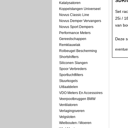
SDRI
Katalysatoren
Koppelstangen Universeel
Set ra
Novus Classic Line
25i / 
Novus Demper Vervangers
van bo
Novus Sport Dempers
Performance Meters
Deze s
Gereedschappen
Remklauwlak
eventuel
Rolbeugel Bescherming
Shortshifters
Siliconen Slangen
Spoor Verbreders
Sportluchtfilters
Stuurkogels
Uitlaatdelen
VDO Meters En Accessoires
Veerpootbruggen BMW
Ventilatoren
Verlagingsveren
Velgsloten
Wielbouten / Moeren