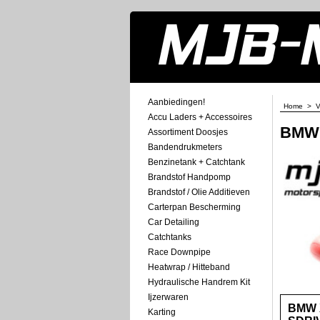
Aanbiedingen!
Home
>
V
Accu Laders + Accessoires
BMW
Assortiment Doosjes
Bandendrukmeters
Benzinetank + Catchtank
Brandstof Handpomp
Brandstof / Olie Additieven
Carterpan Bescherming
Car Detailing
Catchtanks
Race Downpipe
Heatwrap / Hitteband
Hydraulische Handrem Kit
Ijzerwaren
BMW X
Karting