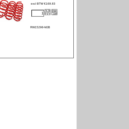
excl BTW
€
169.83
RW15298-MJB