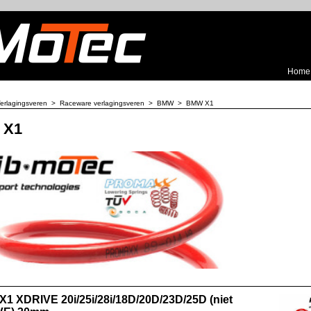
Home
erlagingsveren
>
Raceware verlagingsveren
>
BMW
>
BMW X1
 X1
1 XDRIVE 20i/25i/28i/18D/20D/23D/25D (niet