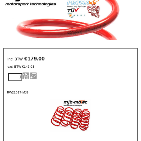
€
179.00
incl BTW
excl BTW
€
147.93
RW21017-MJB