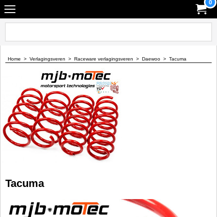
0
Home
>
Verlagingsveren
>
Raceware verlagingsveren
>
Daewoo
>
Tacuma
Tacuma