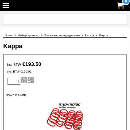
0
Home
>
Verlagingsveren
>
Raceware verlagingsveren
>
Lancia
>
Kappa
Kappa
€
193.50
incl BTW
excl BTW
€
159.92
RW46112-MJB