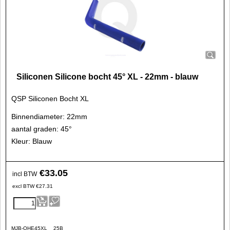
Siliconen Silicone bocht 45° XL - 22mm - blauw
QSP Siliconen Bocht XL
Binnendiameter: 22mm
aantal graden: 45°
Kleur: Blauw
€
33.05
incl BTW
excl BTW
€
27.31
MJB-QHE45XL__25B