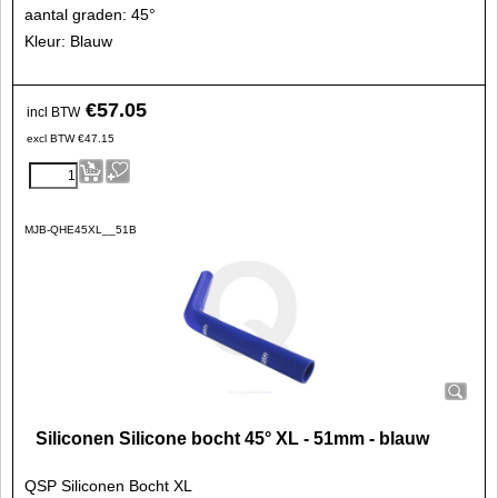
aantal graden: 45°
Kleur: Blauw
€
57.05
incl BTW
excl BTW
€
47.15
MJB-QHE45XL__51B
Siliconen Silicone bocht 45° XL - 51mm - blauw
QSP Siliconen Bocht XL