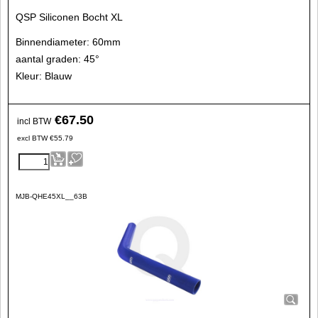
QSP Siliconen Bocht XL
Binnendiameter: 60mm
aantal graden: 45°
Kleur: Blauw
€
67.50
incl BTW
excl BTW
€
55.79
MJB-QHE45XL__63B