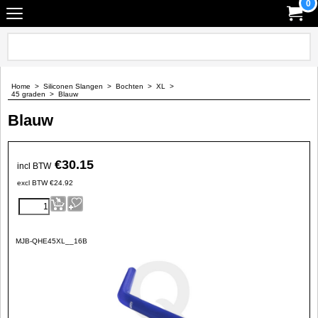
0
Home
>
Siliconen Slangen
>
Bochten
>
XL
>
45 graden
>
Blauw
Blauw
€
30.15
incl BTW
excl BTW
€
24.92
MJB-QHE45XL__16B