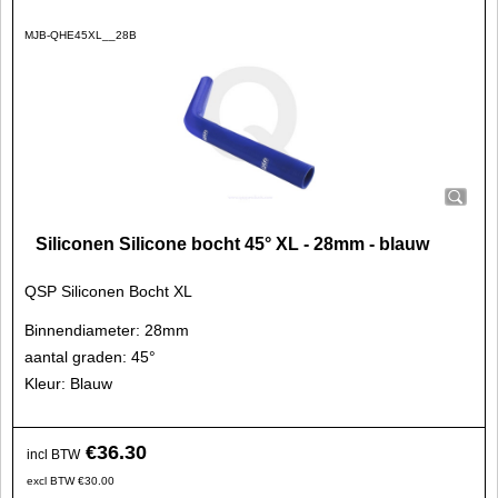
MJB-QHE45XL__28B
Siliconen Silicone bocht 45° XL - 28mm - blauw
QSP Siliconen Bocht XL
Binnendiameter: 28mm
aantal graden: 45°
Kleur: Blauw
€
36.30
incl BTW
excl BTW
€
30.00