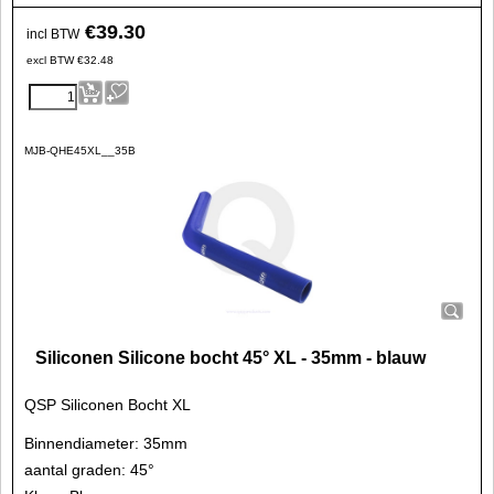
€
39.30
incl BTW
excl BTW
€
32.48
MJB-QHE45XL__35B
Siliconen Silicone bocht 45° XL - 35mm - blauw
QSP Siliconen Bocht XL
Binnendiameter: 35mm
aantal graden: 45°