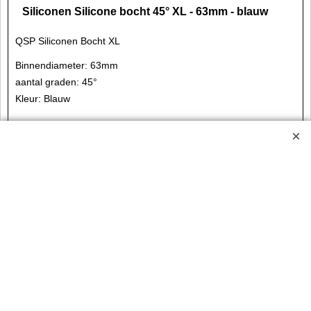
Siliconen Silicone bocht 45° XL - 63mm - blauw
QSP Siliconen Bocht XL
Binnendiameter: 63mm
aantal graden: 45°
Kleur: Blauw
€
72.50
incl BTW
excl BTW
€
59.92
MJB-QHE45XL__70B