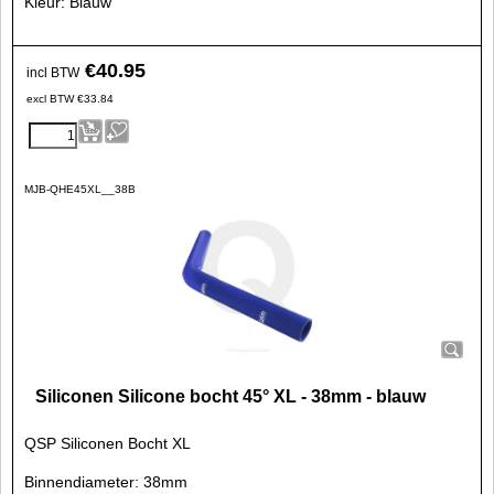
Kleur: Blauw
€
40.95
incl BTW
excl BTW
€
33.84
MJB-QHE45XL__38B
Siliconen Silicone bocht 45° XL - 38mm - blauw
QSP Siliconen Bocht XL
Binnendiameter: 38mm