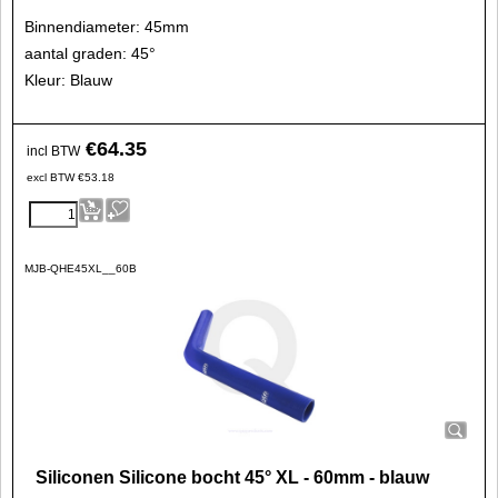
Binnendiameter: 45mm
aantal graden: 45°
Kleur: Blauw
€
64.35
incl BTW
excl BTW
€
53.18
MJB-QHE45XL__60B
Siliconen Silicone bocht 45° XL - 60mm - blauw