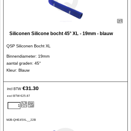
Siliconen Silicone bocht 45° XL - 19mm - blauw
QSP Siliconen Bocht XL
Binnendiameter: 19mm
aantal graden: 45°
Kleur: Blauw
€
31.30
incl BTW
excl BTW
€
25.87
MJB-QHE45XL__22B