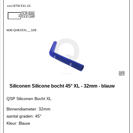
excl BTW
€
31.24
MJB-QHE45XL__32B
Siliconen Silicone bocht 45° XL - 32mm - blauw
QSP Siliconen Bocht XL
Binnendiameter: 32mm
aantal graden: 45°
Kleur: Blauw