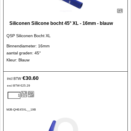
Siliconen Silicone bocht 45° XL - 16mm - blauw
QSP Siliconen Bocht XL
Binnendiameter: 16mm
aantal graden: 45°
Kleur: Blauw
€
30.60
incl BTW
excl BTW
€
25.29
MJB-QHE45XL__19B