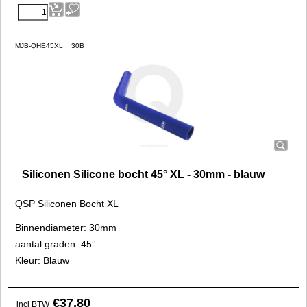
MJB-QHE45XL__30B
Siliconen Silicone bocht 45° XL - 30mm - blauw
QSP Siliconen Bocht XL
Binnendiameter: 30mm
aantal graden: 45°
Kleur: Blauw
€
37.80
incl BTW