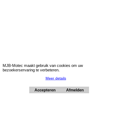
Siliconen Silicone bocht 45° XL - 70mm - blauw
QSP Siliconen Bocht XL
Binnendiameter: 70mm
aantal graden: 45°
Kleur: Blauw
€
75.85
incl BTW
MJB-Motec maakt gebruik van cookies om uw
bezoekerservaring te verbeteren.
excl BTW
€
62.69
Meer details
Accepteren
Afmelden
MJB-QHE45XL__76B