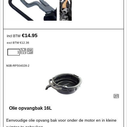
€
14.95
incl BTW
excl BTW
€
12.36
MJB-RP504028-2
Olie opvangbak 16L
Eenvoudige olie opvang bak voor onder de motor en in kleine
ruimtes te gebruiken.