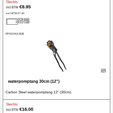
Slechts
€
8.95
incl BTW
excl BTW
€
7.40
RP402062-MJB
waterpomptang 30cm (12")
Carbon Steel waterpomptang 12" (30cm).
Slechts
€
16.00
incl BTW