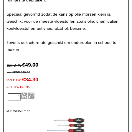
Speciaal gevormd zodat de kans op olie morsen klein is.
Geschikt voor de meeste vloeistoffen zoals olie, chemicaliën,
koelvloeistof en antivries, alcohol, benzine.
Tevens ook uitermate geschikt om onderdelen in schoon te
maken.
€
49.00
incl BTW
excl BTW
€
40.50
€
34.30
incl BTW
excl BTW
€
28.35
MJB-WIHA 07155