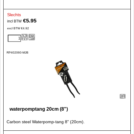
Slechts
€
5.95
incl BTW
excl BTW
€
4.92
RP402060-MJB
waterpomptang 20cm (8")
Carbon steel Waterpomp-tang 8" (20cm).