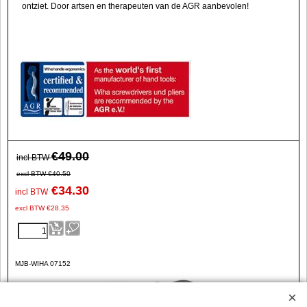
ontziet. Door artsen en therapeuten van de AGR aanbevolen!
€
49.00
incl BTW
excl BTW
€
40.50
€
34.30
incl BTW
excl BTW
€
28.35
MJB-WIHA 07152