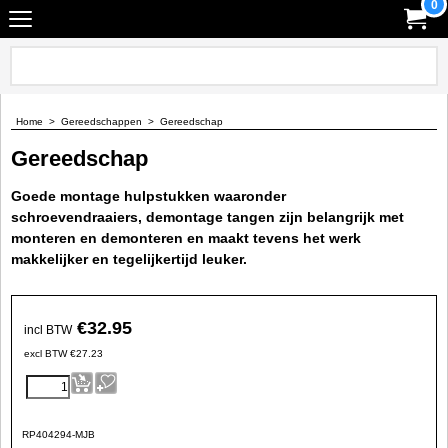
0
Home
>
Gereedschappen
>
Gereedschap
Gereedschap
Goede montage hulpstukken waaronder
schroevendraaiers, demontage tangen zijn belangrijk met
monteren en demonteren en maakt tevens het werk
makkelijker en tegelijkertijd leuker.
€
32.95
incl BTW
excl BTW
€
27.23
RP404294-MJB