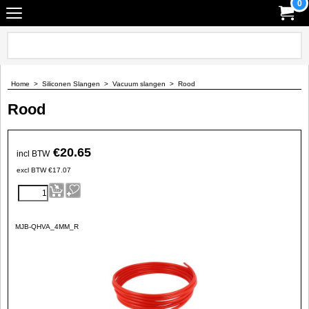
0
Home
>
Siliconen Slangen
>
Vacuum slangen
>
Rood
Rood
€
20.65
incl BTW
excl BTW
€
17.07
MJB-QHVA_4MM_R