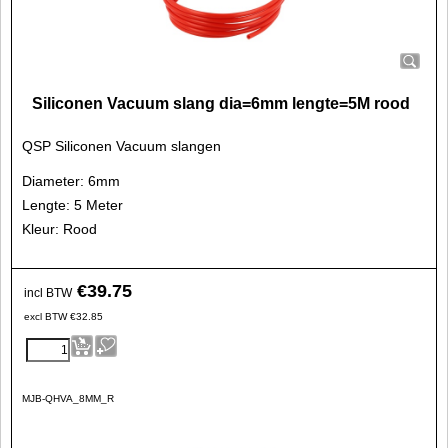
Siliconen Vacuum slang dia=6mm lengte=5M rood
QSP Siliconen Vacuum slangen
Diameter: 6mm
Lengte: 5 Meter
Kleur: Rood
€
39.75
incl BTW
excl BTW
€
32.85
MJB-QHVA_8MM_R