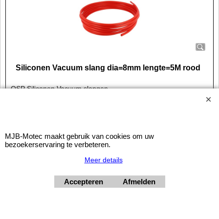
Siliconen Vacuum slang dia=8mm lengte=5M rood
QSP Siliconen Vacuum slangen
Diameter: 8mm
Lengte: 5 Meter
Kleur: Rood
MJB-Motec maakt gebruik van cookies om uw
bezoekerservaring te verbeteren.
© 2026 - MJB-Motec
Meer details
Accepteren
Afmelden