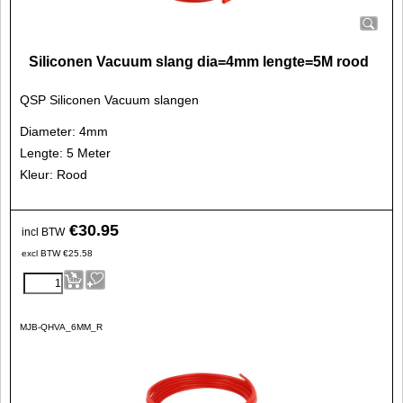
Siliconen Vacuum slang dia=4mm lengte=5M rood
QSP Siliconen Vacuum slangen
Diameter: 4mm
Lengte: 5 Meter
Kleur: Rood
€
30.95
incl BTW
excl BTW
€
25.58
MJB-QHVA_6MM_R