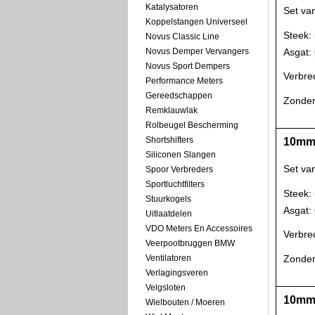
Katalysatoren
Set va
Koppelstangen Universeel
Steek:
Novus Classic Line
Asgat
Novus Demper Vervangers
Novus Sport Dempers
Verbre
Performance Meters
Gereedschappen
Zonder
Remklauwlak
Rolbeugel Bescherming
Shortshifters
10mm 
Siliconen Slangen
Set va
Spoor Verbreders
Sportluchtfilters
Steek:
Stuurkogels
Asgat
Uitlaatdelen
VDO Meters En Accessoires
Verbre
Veerpootbruggen BMW
Zonder
Ventilatoren
Verlagingsveren
Velgsloten
10mm 
Wielbouten / Moeren