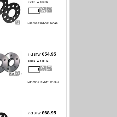
excl BTW
€
33.02
MJB-WSP5MM5112666BL
€
54.95
incl BTW
excl BTW
€
45.41
MJB-WSP10MM5112.66.6
€
68.95
incl BTW