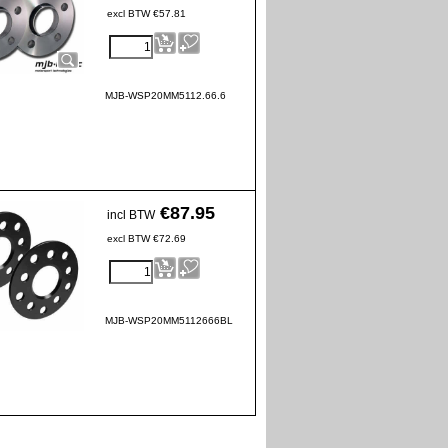
excl BTW
€
57.81
MJB-WSP20MM5112.66.6
€
87.95
incl BTW
excl BTW
€
72.69
MJB-WSP20MM5112666BL