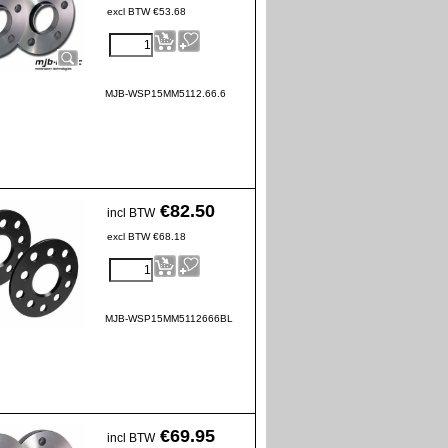
excl BTW
€
53.68
MJB-WSP15MM5112.66.6
€
82.50
incl BTW
excl BTW
€
68.18
MJB-WSP15MM5112666BL
€
69.95
incl BTW