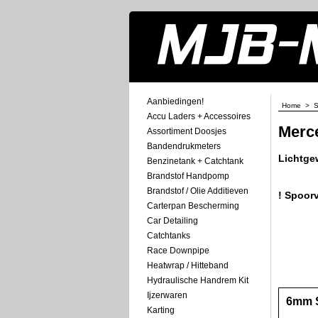
Aanbiedingen!
Home
>
S
Accu Laders + Accessoires
Merc
Assortiment Doosjes
Bandendrukmeters
Lichtge
Benzinetank + Catchtank
Brandstof Handpomp
Brandstof / Olie Additieven
! Spoorv
Carterpan Bescherming
Car Detailing
Catchtanks
Race Downpipe
Heatwrap / Hitteband
Hydraulische Handrem Kit
Ijzerwaren
6mm S
Karting