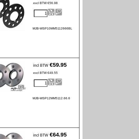
excl BTW
€
56.98
MJB-WSP10MM5112666BL
€
59.95
incl BTW
excl BTW
€
49.55
MJB-WSP12MM5112.66.6
€
64.95
incl BTW