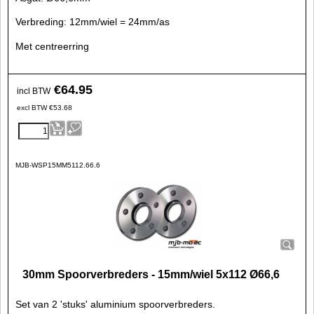
Verbreding: 12mm/wiel = 24mm/as
Met centreerring
€
64.95
incl BTW
excl BTW
€
53.68
MJB-WSP15MM5112.66.6
30mm Spoorverbreders - 15mm/wiel 5x112 Ø66,6
Set van 2 'stuks' aluminium spoorverbreders.