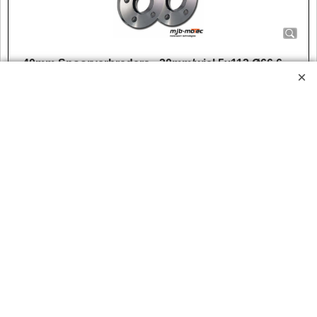
40mm Spoorverbreders - 20mm/wiel 5x112 Ø66,6
Set van 2 'stuks' aluminium spoorverbreders.
Steek: 5x112
Asgat: Ø66,6mm
Verbreding: 20mm/wiel = 40mm/as
Met centreerring
€
87.95
incl BTW
excl BTW
€
72.69
MJB-WSP20MM5112666BL