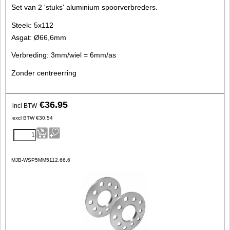
Set van 2 'stuks' aluminium spoorverbreders.
Steek: 5x112
Asgat: Ø66,6mm
Verbreding: 3mm/wiel = 6mm/as
Zonder centreerring
€
36.95
incl BTW
excl BTW
€
30.54
MJB-WSP5MM5112.66.6