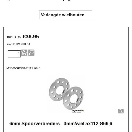
Verlengde wielbouten
€
36.95
incl BTW
excl BTW
€
30.54
MJB-WSP3MM5112.66.6
6mm Spoorverbreders - 3mm/wiel 5x112 Ø66,6