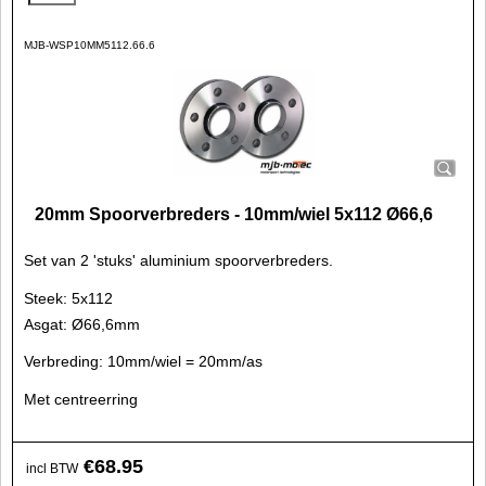
MJB-WSP10MM5112.66.6
20mm Spoorverbreders - 10mm/wiel 5x112 Ø66,6
Set van 2 'stuks' aluminium spoorverbreders.
Steek: 5x112
Asgat: Ø66,6mm
Verbreding: 10mm/wiel = 20mm/as
Met centreerring
€
68.95
incl BTW