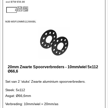
excl BTW
€
56.98
MJB-WSP10MM5112666BL
20mm Zwarte Spoorverbreders - 10mm/wiel 5x112
Ø66,6
Set van 2 'stuks' Zwarte aluminium spoorverbreders.
Steek: 5x112
Asgat: Ø66,6mm
Verbreding: 10mm/wiel = 20mm/as