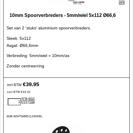
10mm Spoorverbreders - 5mm/wiel 5x112 Ø66,6
Set van 2 'stuks' aluminium spoorverbreders.
Steek: 5x112
Asgat: Ø66,6mm
Verbreding: 5mm/wiel = 10mm/as
Zonder centreerring
€
39.95
incl BTW
excl BTW
€
33.02
MJB-WSP5MM5112666BL