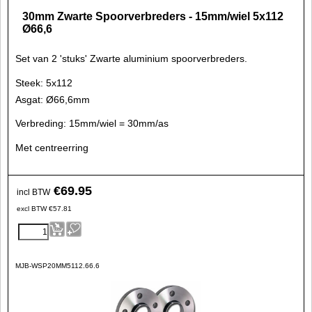
30mm Zwarte Spoorverbreders - 15mm/wiel 5x112
Ø66,6
Set van 2 'stuks' Zwarte aluminium spoorverbreders.
Steek: 5x112
Asgat: Ø66,6mm
Verbreding: 15mm/wiel = 30mm/as
Met centreerring
€
69.95
incl BTW
excl BTW
€
57.81
MJB-WSP20MM5112.66.6