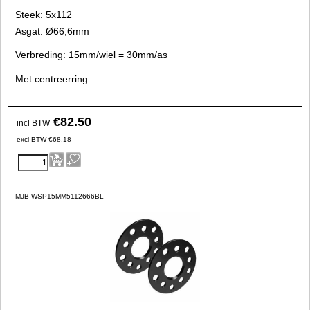
Steek: 5x112
Asgat: Ø66,6mm
Verbreding: 15mm/wiel = 30mm/as
Met centreerring
€
82.50
incl BTW
excl BTW
€
68.18
MJB-WSP15MM5112666BL