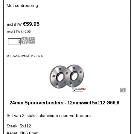
Met centreerring
€
59.95
incl BTW
excl BTW
€
49.55
MJB-WSP12MM5112.66.6
24mm Spoorverbreders - 12mm/wiel 5x112 Ø66,6
Set van 2 'stuks' aluminium spoorverbreders.
Steek: 5x112
Asgat: Ø66,6mm