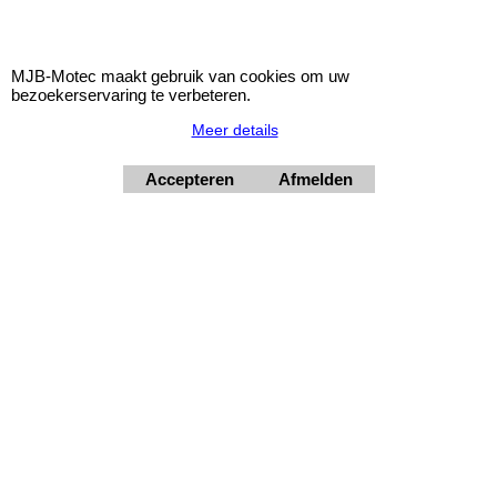
MJB-Motec maakt gebruik van cookies om uw
bezoekerservaring te verbeteren.
Meer details
Accepteren
Afmelden
40mm Zwarte Spoorverbreders - 20mm/wiel 5x112
Ø66,6
Set van 2 'stuks' Zwarte aluminium spoorverbreders.
Steek: 5x112
Asgat: Ø66,6mm
Verbreding: 20mm/wiel = 40mm/as
Met centreerring
© 2026 - MJB-Motec