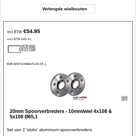
Verlengde wielbouten
€
54.95
incl BTW
excl BTW
€
45.41
MJB-WSP10MM4/5108.65.1
20mm Spoorverbreders - 10mm/wiel 4x108 &
5x108 Ø65,1
Set van 2 'stuks' aluminium spoorverbreders.