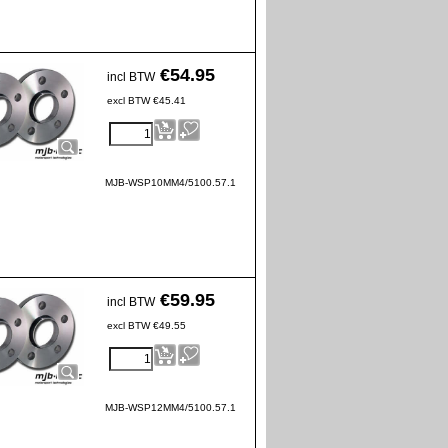
€
54.95
incl BTW
excl BTW
€
45.41
MJB-WSP10MM4/5100.57.1
€
59.95
incl BTW
excl BTW
€
49.55
MJB-WSP12MM4/5100.57.1