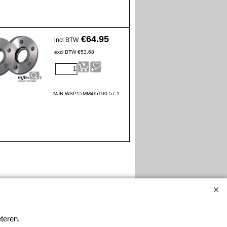
€
64.95
incl BTW
excl BTW
€
53.68
MJB-WSP15MM4/5100.57.1
teren.