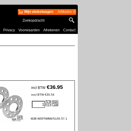
Mijn winkelwagen
Artikelen
:
0
Privacy
Voorwaarden
Afrekenen
Contact
€
36.95
incl BTW
excl BTW
€
30.54
MJB-WSP5MM4/5100.57.1