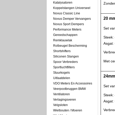
Katalysatoren
Zonder
Koppelstangen Universeel
Novus Classic Line
20 mm
Novus Demper Vervangers
Novus Sport Dempers
Set va
Performance Meters
Gereedschappen
Steek:
Remklauwlak
Asgat
Rolbeugel Bescherming
Shortshifters
Verbre
Siliconen Slangen
Met ce
Spoor Verbreders
Sportluchtfilters
Stuurkogels
24mm 
Uitlaatdelen
VDO Meters En Accessoires
Set va
Veerpootbruggen BMW
Ventilatoren
Steek:
Verlagingsveren
Asgat
Velgsloten
Verbre
Wielbouten / Moeren