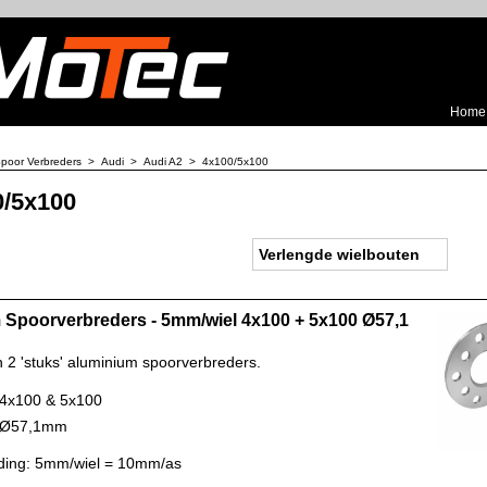
Home
poor Verbreders
>
Audi
>
Audi A2
>
4x100/5x100
0/5x100
Verlengde wielbouten
Spoorverbreders - 5mm/wiel 4x100 + 5x100 Ø57,1
n 2 'stuks' aluminium spoorverbreders.
 4x100 & 5x100
: Ø57,1mm
ding: 5mm/wiel = 10mm/as