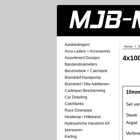
Aanbiedingen!
Home
>
S
Accu Laders + Accessoires
4x10
Assortiment Doosjes
Bandendrukmeters
Benzinetank + Catchtank
Brandstof Handpomp
Brandstof / Olie Additieven
Carterpan Bescherming
10mm 
Car Detailing
Catchtanks
Set va
Race Downpipe
Steek:
Heatwrap / Hitteband
Asgat
Hydraulische Handrem Kit
Ijzerwaren
Verbre
Karting