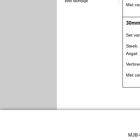
Wiel Montage
Met ce
30mm 
Set va
Steek:
Asgat
Verbre
Met ce
MJB-M