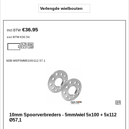
Verlengde wielbouten
€
36.95
incl BTW
excl BTW
€
30.54
MJB-WSP5MM5100/112.57.1
10mm Spoorverbreders - 5mm/wiel 5x100 + 5x112
Ø57,1