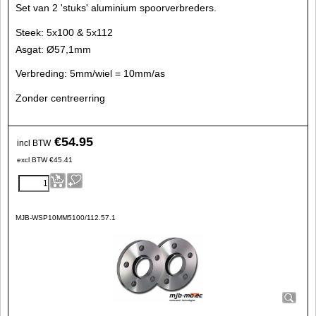
Set van 2 'stuks' aluminium spoorverbreders.
Steek: 5x100 & 5x112
Asgat: Ø57,1mm
Verbreding: 5mm/wiel = 10mm/as
Zonder centreerring
€
54.95
incl BTW
excl BTW
€
45.41
MJB-WSP10MM5100/112.57.1