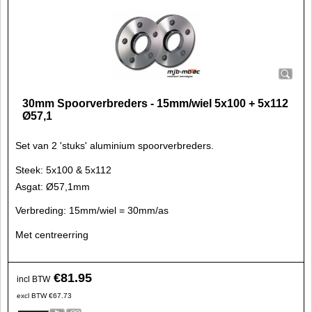
30mm Spoorverbreders - 15mm/wiel 5x100 + 5x112
Ø57,1
Set van 2 'stuks' aluminium spoorverbreders.
Steek: 5x100 & 5x112
Asgat: Ø57,1mm
Verbreding: 15mm/wiel = 30mm/as
Met centreerring
€
81.95
incl BTW
excl BTW
€
67.73