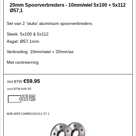
20mm Spoorverbreders - 10mm/wiel 5x100 + 5x112
Ø57,1
Set van 2 'stuks' aluminium spoorverbreders.
Steek: 5x100 & 5x112
Asgat: Ø57,1mm
Verbreding: 10mm/wiel = 20mm/as
Met centreerring
€
59.95
incl BTW
excl BTW
€
49.55
MJB-WSP12MM5100/112.57.1