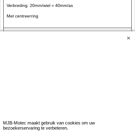
Verbreding: 20mm/wiel = 40mm/as
Met centreerring
€
69.95
incl BTW
excl BTW
€
57.81
MJB-WSP20MM5100/112571BL
MJB-Motec maakt gebruik van cookies om uw
40mm Zwarte Spoorverbreders - 20mm/wiel 5x100
bezoekerservaring te verbeteren.
+ 5x112 Ø57,1