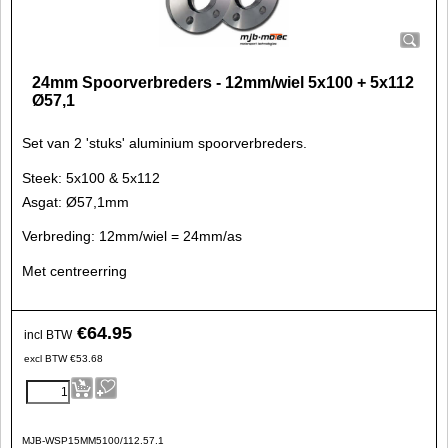
24mm Spoorverbreders - 12mm/wiel 5x100 + 5x112
Ø57,1
Set van 2 'stuks' aluminium spoorverbreders.
Steek: 5x100 & 5x112
Asgat: Ø57,1mm
Verbreding: 12mm/wiel = 24mm/as
Met centreerring
€
64.95
incl BTW
excl BTW
€
53.68
MJB-WSP15MM5100/112.57.1