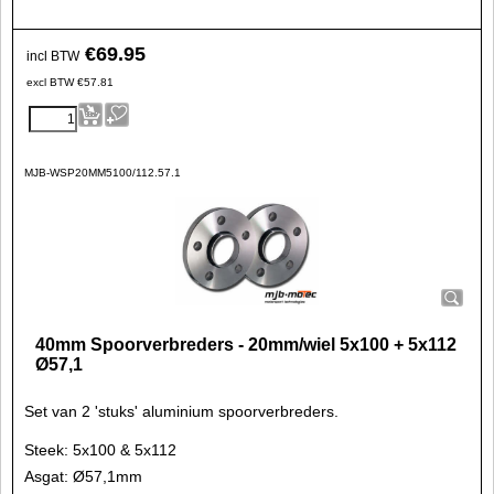
€
69.95
incl BTW
excl BTW
€
57.81
MJB-WSP20MM5100/112.57.1
40mm Spoorverbreders - 20mm/wiel 5x100 + 5x112
Ø57,1
Set van 2 'stuks' aluminium spoorverbreders.
Steek: 5x100 & 5x112
Asgat: Ø57,1mm