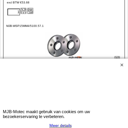
excl BTW
€
53.68
MJB-WSP15MM4/5100.57.1
30mm Spoorverbreders - 15mm/wiel 4x100 + 5x100
Ø57,1
Set van 2 'stuks' aluminium spoorverbreders.
Steek: 4x100 & 5x100
Asgat: Ø57,1mm
MJB-Motec maakt gebruik van cookies om uw
Verbreding: 15mm/wiel = 30mm/as
bezoekerservaring te verbeteren.
Met centreerring
Meer details