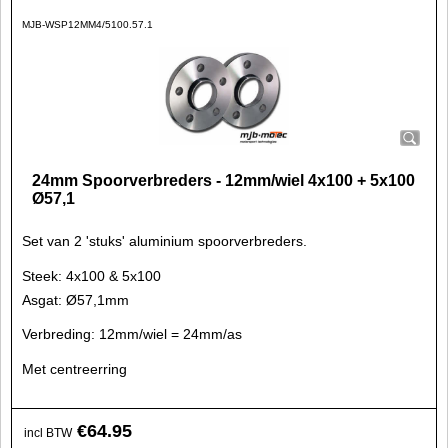
MJB-WSP12MM4/5100.57.1
24mm Spoorverbreders - 12mm/wiel 4x100 + 5x100
Ø57,1
Set van 2 'stuks' aluminium spoorverbreders.
Steek: 4x100 & 5x100
Asgat: Ø57,1mm
Verbreding: 12mm/wiel = 24mm/as
Met centreerring
€
64.95
incl BTW