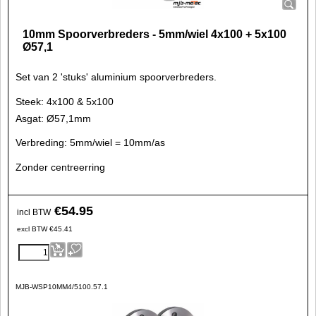
10mm Spoorverbreders - 5mm/wiel 4x100 + 5x100
Ø57,1
Set van 2 'stuks' aluminium spoorverbreders.
Steek: 4x100 & 5x100
Asgat: Ø57,1mm
Verbreding: 5mm/wiel = 10mm/as
Zonder centreerring
€
54.95
incl BTW
excl BTW
€
45.41
MJB-WSP10MM4/5100.57.1