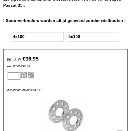
Passat 35i.
! Spoorverbreders worden altijd geleverd zonder wielbouten !
4x100
5x100
€
36.95
incl BTW
excl BTW
€
30.54
MJB-WSP5MM4/5100.57.1