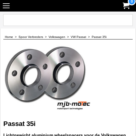
0
Home
>
Spoor Verbreders
>
Volkswagen
>
VW Passat
>
Passat 35i
Passat 35i
Lichtgewicht aluminium wheelspacers voor de Volkswagen