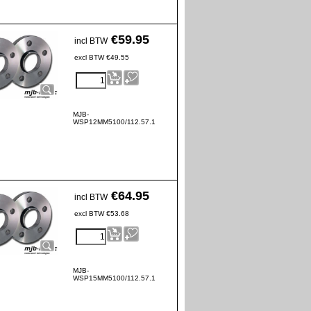
€
59.95
incl BTW
excl BTW
€
49.55
MJB-
WSP12MM5100/112.57.1
€
64.95
incl BTW
excl BTW
€
53.68
MJB-
WSP15MM5100/112.57.1