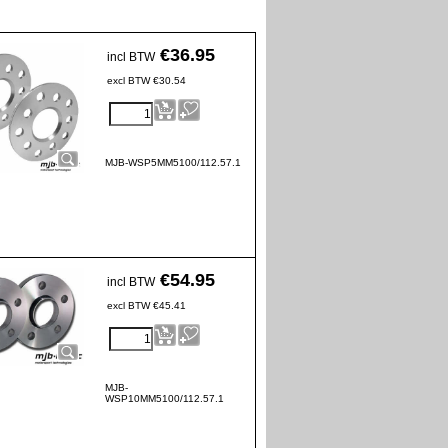
€
36.95
incl BTW
excl BTW
€
30.54
MJB-WSP5MM5100/112.57.1
€
54.95
incl BTW
excl BTW
€
45.41
MJB-
WSP10MM5100/112.57.1