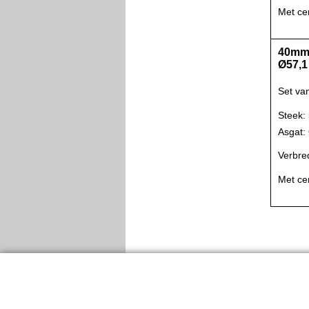
Met ce
40mm 
Ø57,1
Set va
Steek:
Asgat
Verbre
Met ce