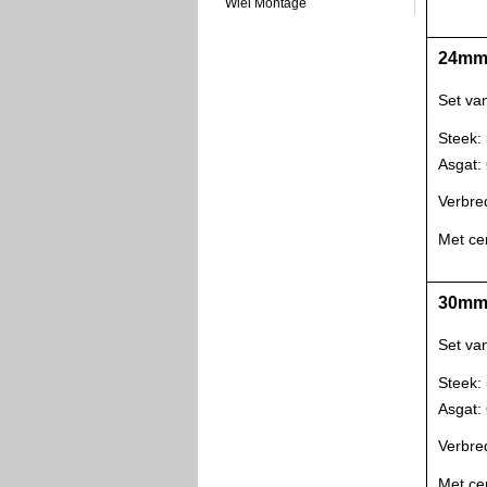
Wiel Montage
24mm 
Set va
Steek:
Asgat
Verbre
Met ce
30mm 
Set va
Steek:
Asgat
Verbre
Met ce