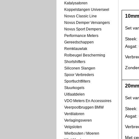
Katalysatoren
Koppelstangen Universeel
10mm 
Novus Classic Line
Novus Demper Vervangers
Set va
Novus Sport Dempers
Performance Meters
Steek:
Gereedschappen
Asgat
Remklauwlak
Rolbeugel Bescherming
Verbre
Shortshifters
Zonder
Siliconen Slangen
Spoor Verbreders
Sportluchtfilters
20mm 
Stuurkogels
Uitlaatdelen
Set va
VDO Meters En Accessoires
Veerpootbruggen BMW
Steek:
Ventilatoren
Asgat
Verlagingsveren
Verbre
Velgsloten
Wielbouten / Moeren
Met ce