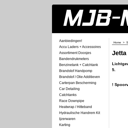
Aanbiedingen!
Home
>
S
Accu Laders + Accessoires
Jett
Assortiment Doosjes
Bandendrukmeters
Lichtge
Benzinetank + Catchtank
5.
Brandstof Handpomp
Brandstof / Olie Additieven
Carterpan Bescherming
! Spoorv
Car Detailing
Catchtanks
Race Downpipe
Heatwrap / Hitteband
Hydraulische Handrem Kit
Ijzerwaren
Karting