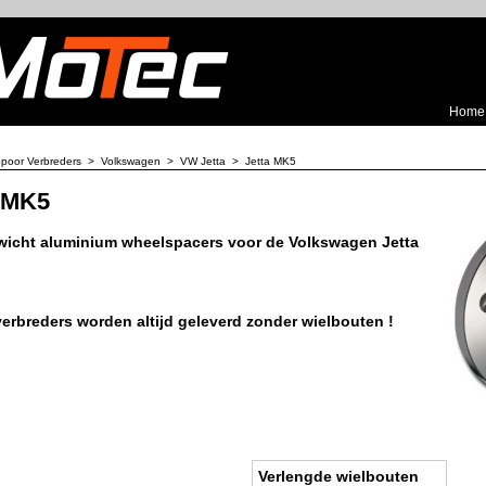
Home
poor Verbreders
>
Volkswagen
>
VW Jetta
>
Jetta MK5
a MK5
wicht aluminium wheelspacers voor de Volkswagen Jetta
erbreders worden altijd geleverd zonder wielbouten !
Verlengde wielbouten