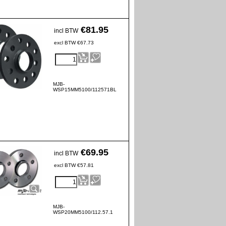
€
81.95
incl BTW
excl BTW
€
67.73
MJB-
WSP15MM5100/112571BL
€
69.95
incl BTW
excl BTW
€
57.81
MJB-
WSP20MM5100/112.57.1