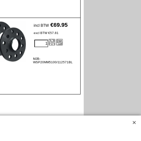
€
69.95
incl BTW
excl BTW
€
57.81
MJB-
WSP20MM5100/112571BL