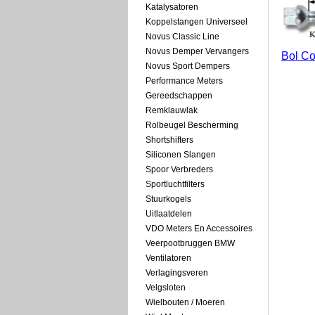
Katalysatoren
Koppelstangen Universeel
Novus Classic Line
Novus Demper Vervangers
Bol Co
Novus Sport Dempers
Performance Meters
Gereedschappen
Remklauwlak
Rolbeugel Bescherming
Shortshifters
Siliconen Slangen
Spoor Verbreders
Sportluchtfilters
Stuurkogels
Uitlaatdelen
VDO Meters En Accessoires
Veerpootbruggen BMW
Ventilatoren
Verlagingsveren
Velgsloten
Wielbouten / Moeren