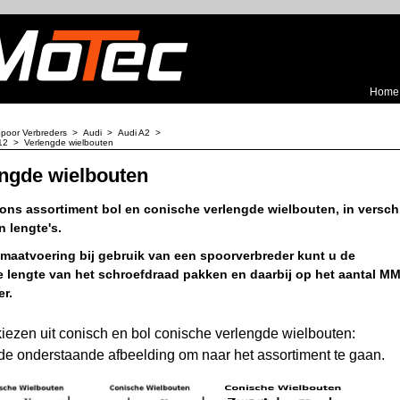
Home
poor Verbreders
>
Audi
>
Audi A2
>
12
>
Verlengde wielbouten
ngde wielbouten
 ons assortiment bol en conische verlengde wielbouten, in versch
 lengte's.
 maatvoering bij gebruik van een spoorverbreder kunt u de
le lengte van het schroefdraad pakken en daarbij op het aantal M
r.
kiezen uit conisch en bol conische verlengde wielbouten:
 de onderstaande afbeelding om naar het assortiment te gaan.