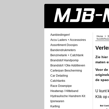
Aanbiedingen!
Home
>
S
5x100/5x1
Accu Laders + Accessoires
Assortiment Doosjes
Verle
Bandendrukmeters
Benzinetank + Catchtank
Zie hier
Brandstof Handpomp
maten en
Brandstof / Olie Additieven
Voor de
Carterpan Bescherming
origine
Car Detailing
de space
Catchtanks
Race Downpipe
U kunt 
Heatwrap / Hitteband
Hydraulische Handrem Kit
Klik op
Ijzerwaren
Karting