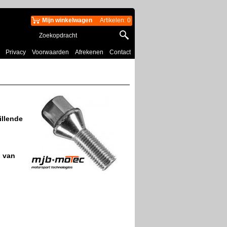
Mijn winkelwagen
Artikelen
:
0
Privacy
Voorwaarden
Afrekenen
Contact
illende
M van