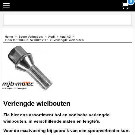
0
Home
>
Spoor Verbreders
>
Audi
>
Audi A3
>
1996 tot 2003
>
5x100/5x112
>
Verlengde wielbouten
Verlengde wielbouten
Zie hier ons assortiment bol en conische verlengde
wielbouten, in verschillende maten en lengte's.
Voor de maatvoering bij gebruik van een spoorverbreder kunt