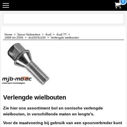
0
Home
>
Spoor Verbreders
>
Audi
>
Audi TT
>
1998 tot 2006
>
4x100/5x100
>
Verlengde wielbouten
Verlengde wielbouten
Zie hier ons assortiment bol en conische verlengde
wielbouten, in verschillende maten en lengte's.
Voor de maatvoering bij gebruik van een spoorverbreder kunt