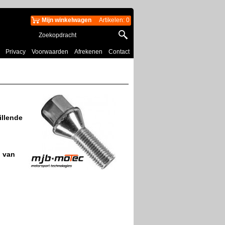
Mijn winkelwagen
Artikelen
:
0
Privacy
Voorwaarden
Afrekenen
Contact
illende
M van