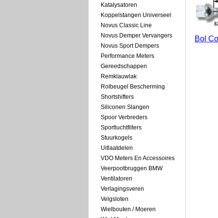
Katalysatoren
Koppelstangen Universeel
Novus Classic Line
Novus Demper Vervangers
Bol Co
Novus Sport Dempers
Performance Meters
Gereedschappen
Remklauwlak
Rolbeugel Bescherming
Shortshifters
Siliconen Slangen
Spoor Verbreders
Sportluchtfilters
Stuurkogels
Uitlaatdelen
VDO Meters En Accessoires
Veerpootbruggen BMW
Ventilatoren
Verlagingsveren
Velgsloten
Wielbouten / Moeren