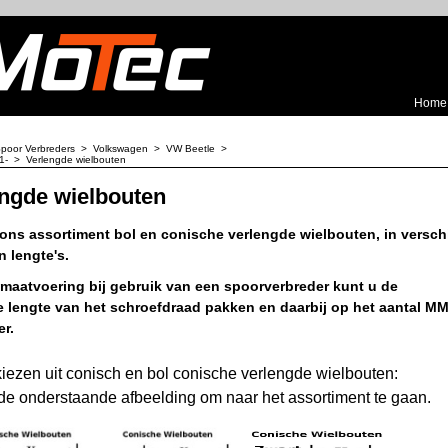
Home
poor Verbreders
>
Volkswagen
>
VW Beetle
>
1-
>
Verlengde wielbouten
ngde wielbouten
 ons assortiment bol en conische verlengde wielbouten, in versch
 lengte's.
 maatvoering bij gebruik van een spoorverbreder kunt u de
le lengte van het schroefdraad pakken en daarbij op het aantal M
r.
kiezen uit conisch en bol conische verlengde wielbouten:
 de onderstaande afbeelding om naar het assortiment te gaan.