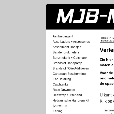
Aanbiedingen!
Home
>
S
Beetle 201
Accu Laders + Accessoires
Assortiment Doosjes
Verle
Bandendrukmeters
Benzinetank + Catchtank
Zie hier
Brandstof Handpomp
maten en
Brandstof / Olie Additieven
Voor de
Carterpan Bescherming
origine
Car Detailing
de space
Catchtanks
Race Downpipe
U kunt 
Heatwrap / Hitteband
Hydraulische Handrem Kit
Klik op
Ijzerwaren
Karting