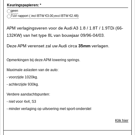
Keuringspapieren:
*
geen
TüV rapport
( incl BTW
€3.00
,
excl BTW
€2.48
)
APM verlagingsveren voor de Audi A3 1.8 / 1.8T / 1.9TDi (66-
132KW) van het type 8L van bouwjaar 09/96-04/03.
Deze APM verenset zal uw Audi circa
35mm
verlagen.
Opmerkingen bij deze APM lowering springs.
Maximale aslasten van de auto:
- voorzijde 1020kg.
- achterzijde 930kg.
Verdere aandachtspunten:
- niet voor 4x4, S3
- minder verlaging op uitvoering met sport-onderstel
Klik hier