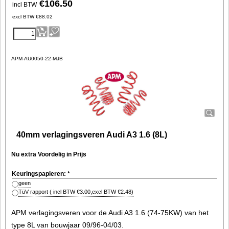
€
106.50
incl BTW
excl BTW
€
88.02
APM-AU0050-22-MJB
40mm verlagingsveren Audi A3 1.6 (8L)
Nu extra Voordelig in Prijs
Keuringspapieren:
*
geen
TüV rapport
( incl BTW
€3.00
,
excl BTW
€2.48
)
APM verlagingsveren voor de Audi A3 1.6 (74-75KW) van het
type 8L van bouwjaar 09/96-04/03.