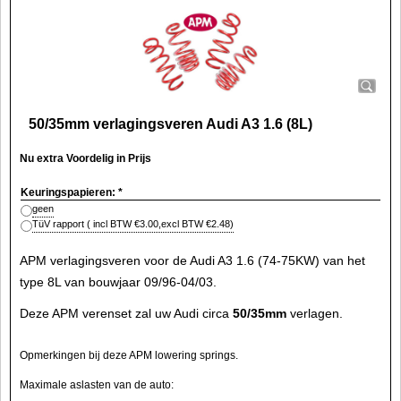
50/35mm verlagingsveren Audi A3 1.6 (8L)
Nu extra Voordelig in Prijs
Keuringspapieren:
*
geen
TüV rapport
( incl BTW
€3.00
,
excl BTW
€2.48
)
APM verlagingsveren voor de Audi A3 1.6 (74-75KW) van het
type 8L van bouwjaar 09/96-04/03.
Deze APM verenset zal uw Audi circa
50/35mm
verlagen.
Opmerkingen bij deze APM lowering springs.
Maximale aslasten van de auto: