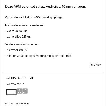
Deze APM verenset zal uw Audi circa
40mm
verlagen.
Opmerkingen bij deze APM lowering springs.
Maximale aslasten van de auto:
- voorzijde 920kg.
- achterzijde 925kg.
Verdere aandachtspunten:
- niet voor 4x4, S3
- minder verlaging op uitvoering met sport-onderstel
Klik hier
€
111.50
incl BTW
excl BTW
€
92.15
APM-AU1183-23-MJB