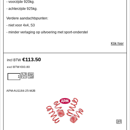
- voorzijde 920kg.
- achterzijde 925kg.
Verdere aandachtspunten:
- niet voor 4x4, S3
- minder verlaging op uitvoering met sport-onderstel
Klik hier
€
113.50
incl BTW
excl BTW
€
93.80
APM-AU1184-25-MJB