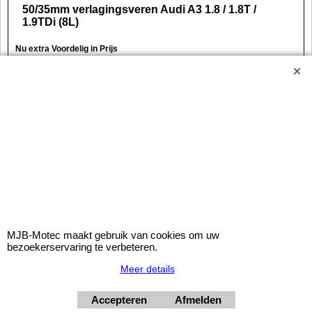
50/35mm verlagingsveren Audi A3 1.8 / 1.8T /
1.9TDi (8L)
Nu extra Voordelig in Prijs
Keuringspapieren:
*
geen
TüV rapport
( incl BTW
€3.00
,
excl BTW
€2.48
)
APM verlagingsveren voor de Audi A3 1.8 / 1.8T / 1.9TDi (66-
132KW) van het type 8L van bouwjaar 09/96-04/03.
Deze APM verenset zal uw Audi circa
50/35mm
verlagen.
Opmerkingen bij deze APM lowering springs.
Maximale aslasten van de auto:
MJB-Motec maakt gebruik van cookies om uw
- voorzijde 1020kg.
bezoekerservaring te verbeteren.
- achterzijde 930kg.
Meer details
Verdere aandachtspunten:
- niet voor 4x4, S3
Accepteren
Afmelden