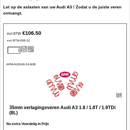
Let op de aslasten van uw Audi A3 ! Zodat u de juiste veren
ontvangt.
€
106.50
incl BTW
excl BTW
€
88.02
APM-AU0049-24-MJB
35mm verlagingsveren Audi A3 1.8 / 1.8T / 1.9TDi
(8L)
Nu extra Voordelig in Prijs