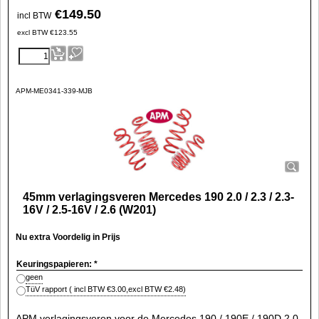
€
149.50
incl BTW
excl BTW
€
123.55
APM-ME0341-339-MJB
45mm verlagingsveren Mercedes 190 2.0 / 2.3 / 2.3-
16V / 2.5-16V / 2.6 (W201)
Nu extra Voordelig in Prijs
Keuringspapieren:
*
geen
TüV rapport
( incl BTW
€3.00
,
excl BTW
€2.48
)
APM verlagingsveren voor de Mercedes 190 / 190E / 190D 2.0