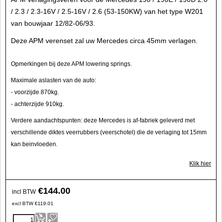
/ 2.3 / 2.3-16V / 2.5-16V / 2.6 (53-150KW) van het type W201
van bouwjaar 12/82-06/93.
Deze APM verenset zal uw Mercedes circa 45mm verlagen.
Opmerkingen bij deze APM lowering springs.
Maximale aslasten van de auto:
- voorzijde 870kg.
- achterzijde 910kg.
Verdere aandachtspunten: deze Mercedes is af-fabriek geleverd met
verschillende diktes veerrubbers (veerschotel) die de verlaging tot 15mm
kan beinvloeden.
Klik hier
€
144.00
incl BTW
excl BTW
€
119.01