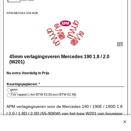
APM-ME0343-338-MJB
45mm verlagingsveren Mercedes 190 1.8 / 2.0
(W201)
Nu extra Voordelig in Prijs
Keuringspapieren:
*
geen
TüV rapport
( incl BTW
€3.00
,
excl BTW
€2.48
)
APM verlagingsveren voor de Mercedes 190 / 190E / 190D 1.8
/ 2.0 / 1.8D / 2.0D (55-90KW) van het type W201 van bouwjaar
12/82-06/93.
Deze APM verenset zal uw Mercedes circa 45mm verlagen.