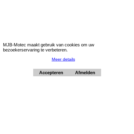
Opmerkingen bij deze APM lowering springs.
Maximale aslasten van de auto:
- voorzijde 820kg.
- achterzijde 910kg.
MJB-Motec maakt gebruik van cookies om uw
Verdere aandachtspunten: deze Mercedes is af-fabriek geleverd met
bezoekerservaring te verbeteren.
verschillende diktes veerrubbers (veerschotel) die de verlaging tot 15mm
Meer details
kan beinvloeden.
Accepteren
Afmelden
Klik hier
© 2026 - MJB-Motec