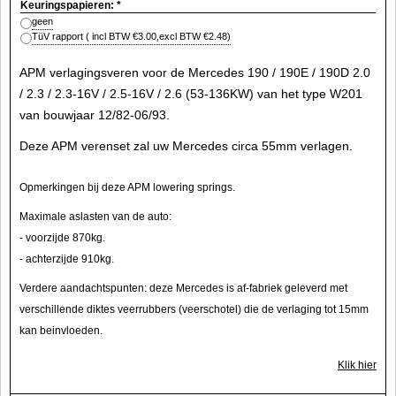
Keuringspapieren:
*
geen
TüV rapport
( incl BTW
€3.00
,
excl BTW
€2.48
)
APM verlagingsveren voor de Mercedes 190 / 190E / 190D 2.0
/ 2.3 / 2.3-16V / 2.5-16V / 2.6 (53-136KW) van het type W201
van bouwjaar 12/82-06/93.
Deze APM verenset zal uw Mercedes circa 55mm verlagen.
Opmerkingen bij deze APM lowering springs.
Maximale aslasten van de auto:
- voorzijde 870kg.
- achterzijde 910kg.
Verdere aandachtspunten: deze Mercedes is af-fabriek geleverd met
verschillende diktes veerrubbers (veerschotel) die de verlaging tot 15mm
kan beinvloeden.
Klik hier