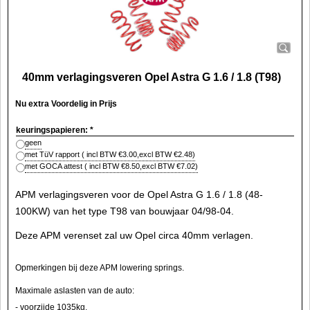
40mm verlagingsveren Opel Astra G 1.6 / 1.8 (T98)
Nu extra Voordelig in Prijs
keuringspapieren:
*
geen
met TüV rapport
( incl BTW
€3.00
,
excl BTW
€2.48
)
met GOCA attest
( incl BTW
€8.50
,
excl BTW
€7.02
)
APM verlagingsveren voor de Opel Astra G 1.6 / 1.8 (48-
100KW) van het type T98 van bouwjaar 04/98-04.
Deze APM verenset zal uw Opel circa 40mm verlagen.
Opmerkingen bij deze APM lowering springs.
Maximale aslasten van de auto:
- voorzijde 1035kg.