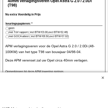
40mm verlagingsveren Opel Astra G 2.0 / 2.0Di
(T98)
Nu extra Voordelig in Prijs
keuringspapieren:
*
geen
met TüV rapport
( incl BTW
€3.00
,
excl BTW
€2.48
)
met GOCA attest
( incl BTW
€8.50
,
excl BTW
€7.02
)
APM verlagingsveren voor de Opel Astra G 2.0 / 2.0Di (48-
100KW) van het type T98 van bouwjaar 04/98-04.
Deze APM verenset zal uw Opel circa 40mm verlagen.
Opmerkingen bij deze APM lowering springs.
Maximale aslasten van de auto:
- voorzijde 1035kg.
- achterzijde 960kg.
Verdere aandachtspunten:
- niet voor stationwagon (caravan)