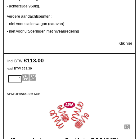
- achterzijde 960kg.
Verdere aandachtspunten:
- niet voor stationwagon (caravan)
- niet voor uitvoeringen met niveauregeling
Klik hier
€
113.00
incl BTW
excl BTW
€
93.39
APM-OP0566-385-MJB