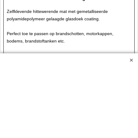
Zelfklevende hittewerende mat met
gemetalliseerde
polyamidepolymeer gelaagde glasdoek
coating.
Perfect toe te passen op brandschotten, motorkappen,
bodems, brandstoftanken etc.
Specificaties:
Zelfklevend:
Ja
Maximale directe temparatuur:
450⁰C.
Maximale stralings temperatuur:
1500⁰C.
Afmetingen:
500 x 500
€
104.55
incl BTW
excl BTW
€
86.40
MJB-QMATGOLDAD3