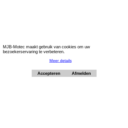
MJB-Motec maakt gebruik van cookies om uw
bezoekerservaring te verbeteren.
Zelfklevende hittewerende mat goud 1000 x 1000
mm
Meer details
Zelfklevende hittewerende mat met
gemetalliseerde
Accepteren
Afmelden
polyamidepolymeer gelaagde glasdoek
coating.
Perfect toe te passen op brandschotten, motorkappen,
bodems, brandstoftanken etc.
Specificaties:
Zelfklevend:
Ja
Maximale directe temparatuur:
450⁰C.