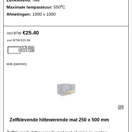
Maximale temparatuur:
550⁰C.
Afmetingen:
1000 x 1000
€
25.40
incl BTW
excl BTW
€
20.99
MJB-QMATAD1
Zelfklevende hittewerende mat 250 x 500 mm