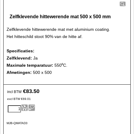
Zelfklevende hittewerende mat 500 x 500 mm
Zelfklevende hittewerende mat met aluminium coating.
Het hitteschild stoot 90% van de hitte af.
Specificaties:
Zelfklevend:
Ja
Maximale temparatuur:
550⁰C.
Afmetingen:
500 x 500
€
83.50
incl BTW
excl BTW
€
69.01
MJB-QMATAD3