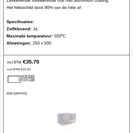
Zelfklevende hittewerende mat met aluminium coating.
Het hitteschild stoot 90% van de hitte af.
Specificaties:
Zelfklevend:
Ja
Maximale temparatuur:
550⁰C.
Afmetingen:
250 x 500
€
35.70
incl BTW
excl BTW
€
29.50
MJB-QMATAD2