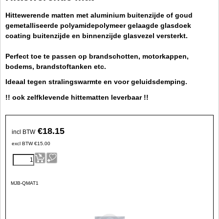
Hittewerende matten met aluminium buitenzijde of goud
gemetalliseerde polyamidepolymeer gelaagde glasdoek
coating buitenzijde en binnenzijde glasvezel versterkt.
Perfect toe te passen op brandschotten, motorkappen,
bodems, brandstoftanken etc.
Ideaal tegen stralingswarmte en voor geluidsdemping.
!! ook zelfklevende hittematten leverbaar !!
€
18.15
incl BTW
excl BTW
€
15.00
MJB-QMAT1