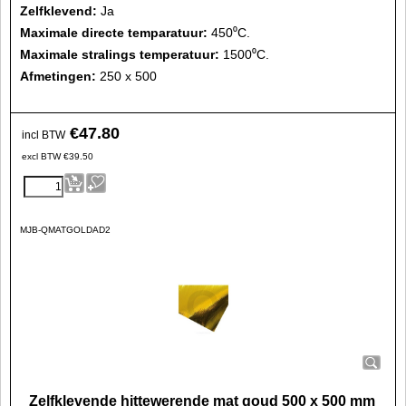
Zelfklevend:
Ja
Maximale directe temparatuur:
450⁰C.
Maximale stralings temperatuur:
1500⁰C.
Afmetingen:
250 x 500
€
47.80
incl BTW
excl BTW
€
39.50
MJB-QMATGOLDAD2
Zelfklevende hittewerende mat goud 500 x 500 mm