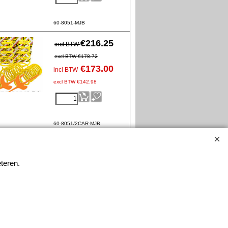
60-8051-MJB
€
216.25
incl BTW
excl BTW
€
178.72
€
173.00
incl BTW
excl BTW
€
142.98
60-8051/2CAR-MJB
teren.