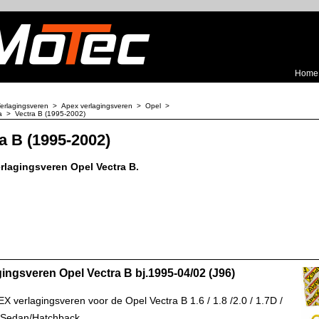
Home
erlagingsveren
>
Apex verlagingsveren
>
Opel
>
a
>
Vectra B (1995-2002)
a B (1995-2002)
rlagingsveren Opel Vectra B.
gingsveren Opel Vectra B bj.1995-04/02 (J96)
X verlagingsveren voor de Opel Vectra B 1.6 / 1.8 /2.0 / 1.7D /
 Sedan/Hatchback