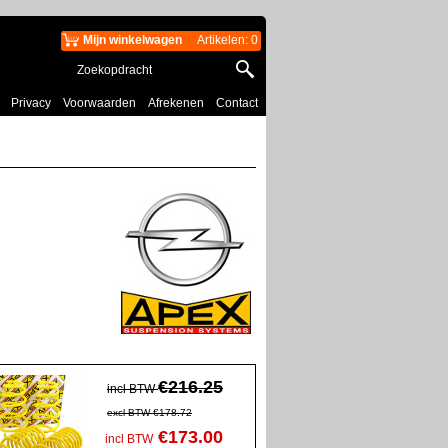
Mijn winkelwagen
Artikelen
:
0
Privacy
Voorwaarden
Afrekenen
Contact
€
216.25
incl BTW
excl BTW
€
178.72
€
173.00
incl BTW