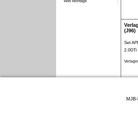
Wiel Montage
Verla
(J96)
Set AP
2.0DTi
Verlagi
MJB-M