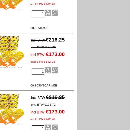
excl BTW
€
142.98
60-8050-MJB
€
216.25
incl BTW
excl BTW
€
178.72
€
173.00
incl BTW
excl BTW
€
142.98
60-8050/2CAR-MJB
€
216.25
incl BTW
excl BTW
€
178.72
€
173.00
incl BTW
excl BTW
€
142.98