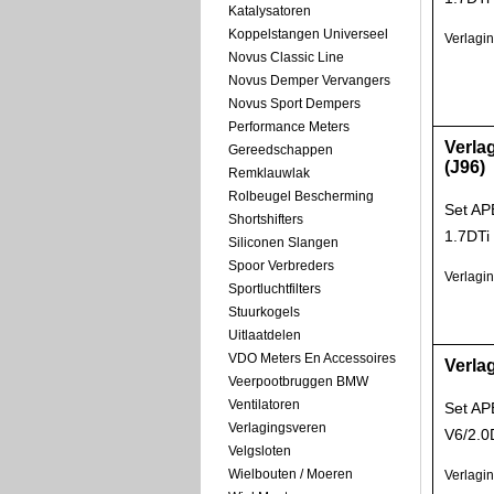
Katalysatoren
Koppelstangen Universeel
Verlagi
Novus Classic Line
Novus Demper Vervangers
Novus Sport Dempers
Performance Meters
Verla
Gereedschappen
(J96)
Remklauwlak
Rolbeugel Bescherming
Set APE
Shortshifters
1.7DTi
Siliconen Slangen
Spoor Verbreders
Verlagi
Sportluchtfilters
Stuurkogels
Uitlaatdelen
VDO Meters En Accessoires
Verla
Veerpootbruggen BMW
Ventilatoren
Set AP
Verlagingsveren
V6/2.0
Velgsloten
Wielbouten / Moeren
Verlagi