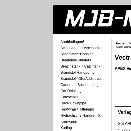
Aanbiedingen!
Home
>
V
Opel Vectr
Accu Laders + Accessoires
Assortiment Doosjes
Vectr
Bandendrukmeters
Benzinetank + Catchtank
APEX Ve
Brandstof Handpomp
Brandstof / Olie Additieven
Carterpan Bescherming
Car Detailing
Catchtanks
Race Downpipe
Heatwrap / Hitteband
Verla
Hydraulische Handrem Kit
Ijzerwaren
Set APE
Karting
1.7DTi