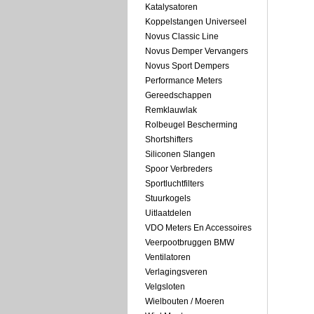
Katalysatoren
Koppelstangen Universeel
Novus Classic Line
Novus Demper Vervangers
Novus Sport Dempers
Performance Meters
Gereedschappen
Remklauwlak
Rolbeugel Bescherming
Shortshifters
Siliconen Slangen
Spoor Verbreders
Sportluchtfilters
Stuurkogels
Uitlaatdelen
VDO Meters En Accessoires
Veerpootbruggen BMW
Ventilatoren
Verlagingsveren
Velgsloten
Wielbouten / Moeren