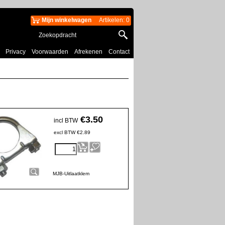
Mijn winkelwagen
Artikelen
:
0
Privacy
Voorwaarden
Afrekenen
Contact
€
3.50
incl BTW
excl BTW
€
2.89
MJB-Uitlaatklem