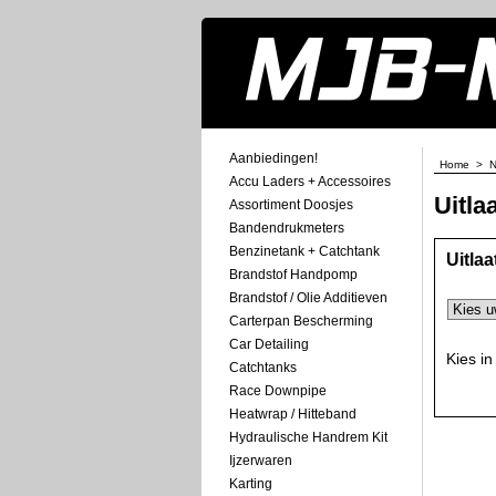
Aanbiedingen!
Home
>
N
Accu Laders + Accessoires
Uitl
Assortiment Doosjes
Bandendrukmeters
Benzinetank + Catchtank
Uitla
Brandstof Handpomp
Brandstof / Olie Additieven
Carterpan Bescherming
Car Detailing
Kies in
Catchtanks
Race Downpipe
Heatwrap / Hitteband
Hydraulische Handrem Kit
Ijzerwaren
Karting