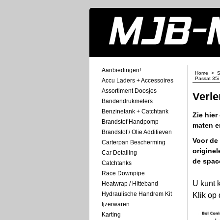
Aanbiedingen!
Home
>
S
Passat 35i
Accu Laders + Accessoires
Assortiment Doosjes
Verle
Bandendrukmeters
Benzinetank + Catchtank
Zie hier
Brandstof Handpomp
maten en
Brandstof / Olie Additieven
Voor de
Carterpan Bescherming
origine
Car Detailing
de space
Catchtanks
Race Downpipe
U kunt 
Heatwrap / Hitteband
Hydraulische Handrem Kit
Klik op
Ijzerwaren
Karting