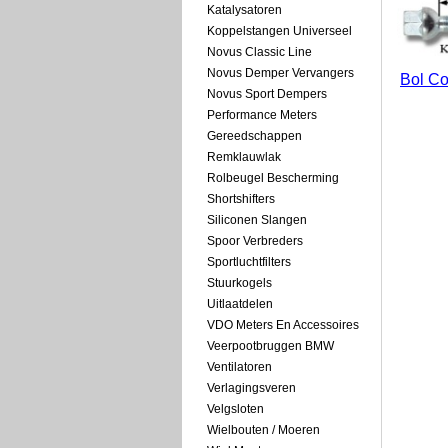
Katalysatoren
Koppelstangen Universeel
Novus Classic Line
Novus Demper Vervangers
Bol Co
Novus Sport Dempers
Performance Meters
Gereedschappen
Remklauwlak
Rolbeugel Bescherming
Shortshifters
Siliconen Slangen
Spoor Verbreders
Sportluchtfilters
Stuurkogels
Uitlaatdelen
VDO Meters En Accessoires
Veerpootbruggen BMW
Ventilatoren
Verlagingsveren
Velgsloten
Wielbouten / Moeren