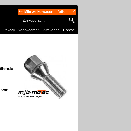
Mijn winkelwagen
Artikelen
:
0
Privacy
Voorwaarden
Afrekenen
Contact
illende
M van