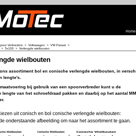
Home
poor Verbreders
>
Volkswagen
>
VW Passat
>
>
5x100
>
Verlengde wielbouten
ngde wielbouten
 ons assortiment bol en conische verlengde wielbouten, in versch
 lengte's.
 maatvoering bij gebruik van een spoorverbreder kunt u de
le lengte van het schroefdraad pakken en daarbij op het aantal M
r.
kiezen uit conisch en bol conische verlengde wielbouten:
 de onderstaande afbeelding om naar het assortiment te gaan.